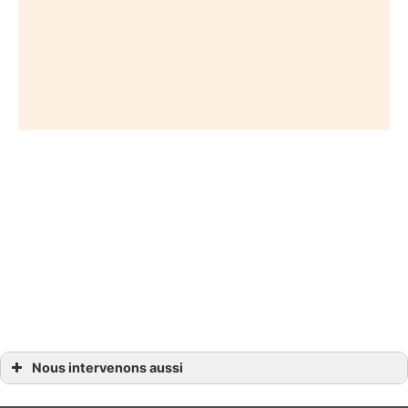
Nous intervenons aussi
Coupe homme
Coupe homme à Petit-Palais-et-Cornemps