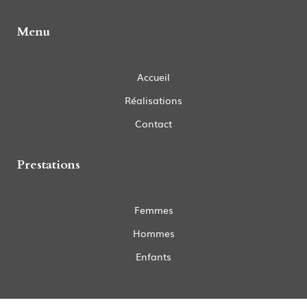
Coupe homme Coutras
Coupe homme Gours
Menu
Coupe homme Lussac
Coupe homme Puisseguin
Coupe homme Guitres
Coupe homme La Roche-Chalais
Coupe homme Montpon-Ménestérol
Accueil
Coupe homme Le Pizou
Coupe homme Ménesplet
Réalisations
Coupe homme Porchères
Coupe homme Saint-Antoine-sur-l’Isle
Coupe homme Saint-Émilion
Contact
Coupe homme Saint-Médard-de-Guizières
Coupe homme Saint-Seurin-sur-l’Isle
Coupe homme Abzac
Prestations
Coupe homme Castillon-la-Bataille
Coupe homme Villefranche-de-Lonchat
Femmes
Hommes
Enfants