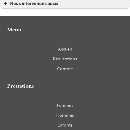
Nous intervenons aussi
Coupe homme
Coupe homme à Petit-Palais-et-Cornemps
Coupe homme Coutras
Coupe homme Gours
Menu
Coupe homme Lussac
Coupe homme Puisseguin
Coupe homme Guitres
Coupe homme La Roche-Chalais
Coupe homme Montpon-Ménestérol
Accueil
Coupe homme Le Pizou
Coupe homme Ménesplet
Réalisations
Coupe homme Porchères
Coupe homme Saint-Antoine-sur-l’Isle
Coupe homme Saint-Émilion
Contact
Coupe homme Saint-Médard-de-Guizières
Coupe homme Saint-Seurin-sur-l’Isle
Coupe homme Abzac
Prestations
Coupe homme Castillon-la-Bataille
Coupe homme Villefranche-de-Lonchat
Femmes
Hommes
Enfants