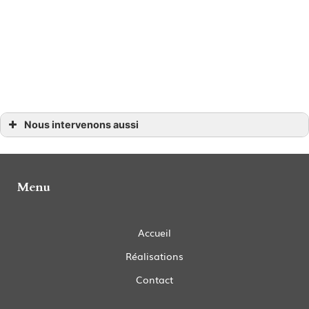
Nous intervenons aussi
Coupe homme
Coupe homme à Petit-Palais-et-Cornemps
Coupe homme Coutras
Coupe homme Gours
Menu
Coupe homme Lussac
Coupe homme Puisseguin
Coupe homme Guitres
Coupe homme La Roche-Chalais
Coupe homme Montpon-Ménestérol
Accueil
Coupe homme Le Pizou
Coupe homme Ménesplet
Réalisations
Coupe homme Porchères
Coupe homme Saint-Antoine-sur-l’Isle
Coupe homme Saint-Émilion
Contact
Coupe homme Saint-Médard-de-Guizières
Coupe homme Saint-Seurin-sur-l’Isle
Coupe homme Abzac